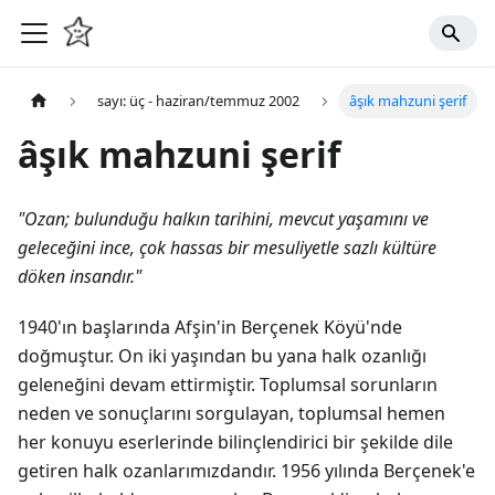
sayı: üç - haziran/temmuz 2002
âşık mahzuni şerif
âşık mahzuni şerif
"Ozan; bulunduğu halkın tarihini, mevcut yaşamını ve
geleceğini ince, çok hassas bir mesuliyetle sazlı kültüre
döken insandır."
1940'ın başlarında Afşin'in Berçenek Köyü'nde
doğmuştur. On iki yaşından bu yana halk ozanlığı
geleneğini devam ettirmiştir. Toplumsal sorunların
neden ve sonuçlarını sorgulayan, toplumsal hemen
her konuyu eserlerinde bilinçlendirici bir şekilde dile
getiren halk ozanlarımızdandır. 1956 yılında Berçenek'e