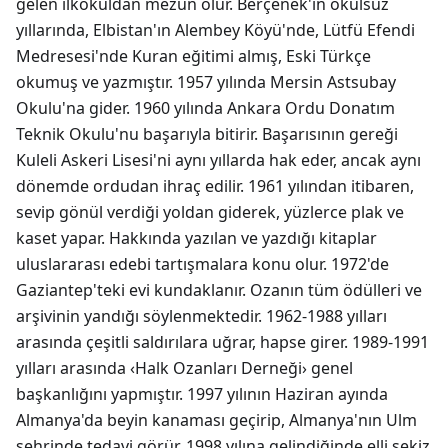
gelen ilkokuldan mezun olur. Berçenek'in okulsuz
yıllarında, Elbistan'ın Alembey Köyü'nde, Lütfü Efendi
Medresesi'nde Kuran eğitimi almış, Eski Türkçe
okumuş ve yazmıştır. 1957 yılında Mersin Astsubay
Okulu'na gider. 1960 yılında Ankara Ordu Donatım
Teknik Okulu'nu başarıyla bitirir. Başarısının gereği
Kuleli Askeri Lisesi'ni aynı yıllarda hak eder, ancak aynı
dönemde ordudan ihraç edilir. 1961 yılından itibaren,
sevip gönül verdiği yoldan giderek, yüzlerce plak ve
kaset yapar. Hakkında yazılan ve yazdığı kitaplar
uluslararası edebi tartışmalara konu olur. 1972'de
Gaziantep'teki evi kundaklanır. Ozanın tüm ödülleri ve
arşivinin yandığı söylenmektedir. 1962-1988 yılları
arasında çeşitli saldırılara uğrar, hapse girer. 1989-1991
yılları arasında ‹Halk Ozanları Derneği› genel
başkanlığını yapmıştır. 1997 yılının Haziran ayında
Almanya'da beyin kanaması geçirip, Almanya'nın Ulm
şehrinde tedavi görür. 1998 yılına gelindiğinde elli sekiz