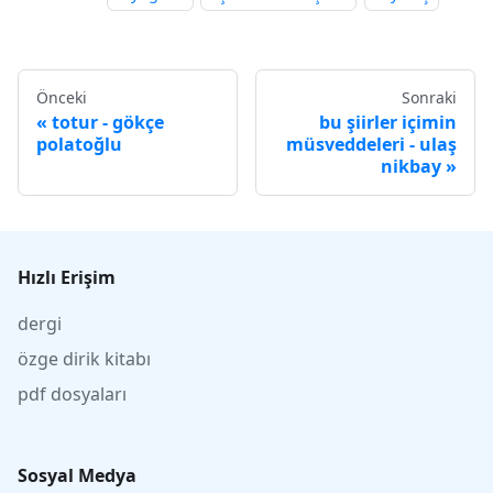
Önceki
Sonraki
totur - gökçe
bu şiirler içimin
polatoğlu
müsveddeleri - ulaş
nikbay
Hızlı Erişim
dergi
özge dirik kitabı
pdf dosyaları
Sosyal Medya