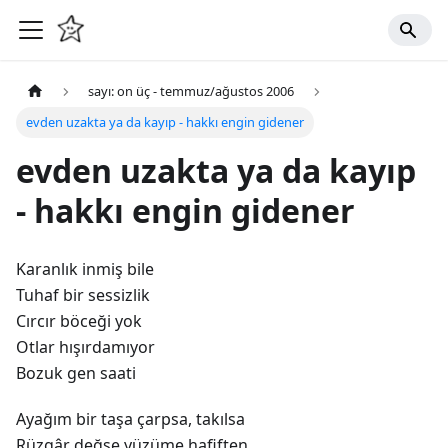
sayı: on üç - temmuz/ağustos 2006
evden uzakta ya da kayıp - hakkı engin gidener
evden uzakta ya da kayıp
- hakkı engin gidener
Karanlık inmiş bile
Tuhaf bir sessizlik
Cırcır böceği yok
Otlar hışırdamıyor
Bozuk gen saati
Ayağım bir taşa çarpsa, takılsa
Rüzgâr değse yüzüme hafiften