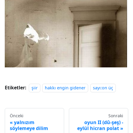
Etiketler:
şiir
hakkı engin gidener
sayı:on üç
Önceki
Sonraki
yalnızım
oyun II (dû-şeş) -
söylemeye dilim
eylül hicran polat