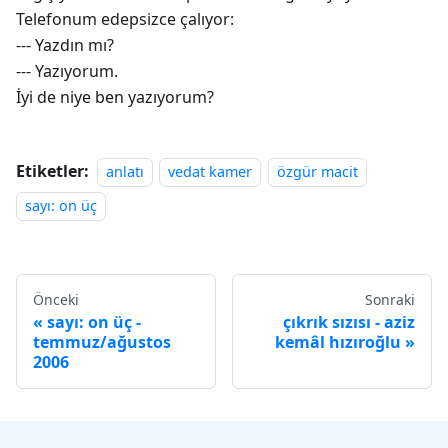
Telefonum edepsizce çalıyor:
--- Yazdın mı?
--- Yazıyorum.
İyi de niye ben yazıyorum?
Etiketler:
anlatı
vedat kamer
özgür macit
sayı: on üç
Önceki
Sonraki
sayı: on üç -
çıkrık sızısı - aziz
temmuz/ağustos
kemâl hızıroğlu
2006