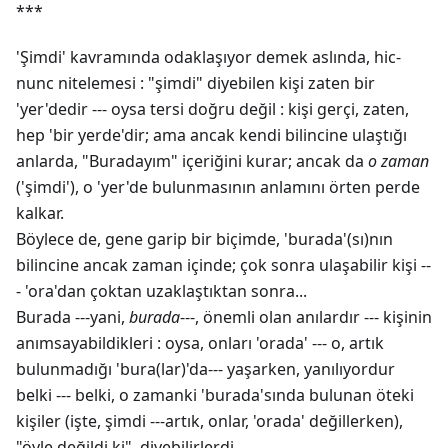
***
'Şimdi' kavramında odaklaşıyor demek aslında, hic-
nunc nitelemesi : "şimdi" diyebilen kişi zaten bir
'yer'dedir --- oysa tersi doğru değil : kişi gerçi, zaten,
hep 'bir yerde'dir; ama ancak kendi bilincine ulaştığı
anlarda, "Buradayım" içeriğini kurar; ancak da
o zaman
('şimdi'), o 'yer'de bulunmasının anlamını örten perde
kalkar.
Böylece de, gene garip bir biçimde, 'burada'(sı)nın
bilincine ancak zaman içinde; çok sonra ulaşabilir kişi --
- 'ora'dan çoktan uzaklaştıktan sonra...
Burada ---yani,
burada
---, önemli olan anılardır --- kişinin
anımsayabildikleri : oysa, onları 'orada' --- o, artık
bulunmadığı 'bura(lar)'da--- yaşarken, yanılıyordur
belki --- belki, o zamanki 'burada'sında bulunan öteki
kişiler (işte, şimdi ---artık, onlar, 'orada' değillerken),
"öyle değildi ki", diyebilirlerdi.