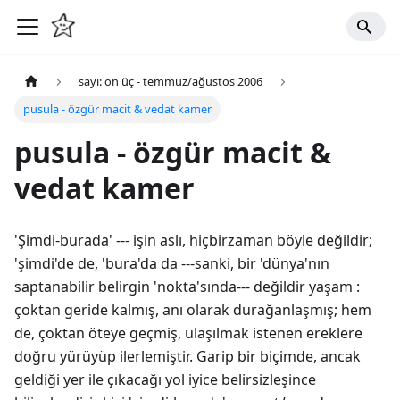
sayı: on üç - temmuz/ağustos 2006
pusula - özgür macit & vedat kamer
pusula - özgür macit &
vedat kamer
'Şimdi-burada' ­--- işin aslı, hiçbirzaman böyle değildir;
'şimdi'de de, 'bura'da da ---sanki, bir 'dünya'nın
saptanabilir belirgin 'nokta'sında--- değildir yaşam :
çoktan geride kalmış, anı olarak durağanlaşmış; hem
de, çoktan öteye geçmiş, ulaşılmak istenen ereklere
doğru yürüyüp ilerlemiştir. Garip bir biçimde, ancak
geldiği yer ile çıkacağı yol iyice belirsizleşince