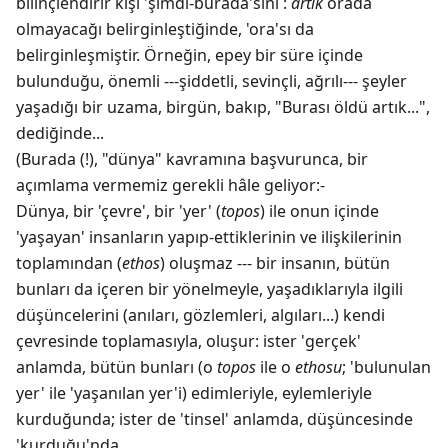
bilinçlendirir kişi 'şimdi-burada'sını :
artık
orada
olmayacağı belirginleştiğinde, 'ora'sı da
belirginleşmiştir. Örneğin, epey bir süre içinde
bulunduğu, önemli ---şiddetli, sevinçli, ağrılı--- şeyler
yaşadığı bir uzama, birgün, bakıp, "Burası öldü artık...",
dediğinde...
(Burada (!), "dünya" kavramına başvurunca, bir
açımlama vermemiz gerekli hâle geliyor:-
Dünya, bir 'çevre', bir 'yer' (
topos
) ile onun içinde
'yaşayan' insanların yapıp-ettiklerinin ve ilişkilerinin
toplamından (
ethos
) oluşmaz --- bir insanın, bütün
bunları da içeren bir yönelmeyle, yaşadıklarıyla ilgili
düşüncelerini (anıları, gözlemleri, algıları...) kendi
çevresinde toplamasıyla, oluşur: ister 'gerçek'
anlamda, bütün bunları (o
topos
ile o
ethosu
; 'bulunulan
yer' ile 'yaşanılan yer'i) edimleriyle, eylemleriyle
kurduğunda; ister de 'tinsel' anlamda, düşüncesinde
'kurduğu'nda...