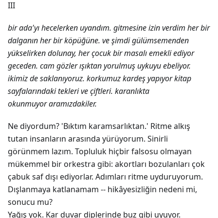
III
bir ada'yı hecelerken uyandım. gitmesine izin verdim her bir
dalganın her bir köpüğüne. ve şimdi gülümsemenden
yükselirken dolunay, her çocuk bir masalı emekli ediyor
geceden. cam gözler ışıktan yorulmuş uykuyu ebeliyor.
ikimiz de saklanıyoruz. korkumuz kardeş yapıyor kitap
sayfalarındaki tekleri ve çiftleri. karanlıkta
okunmuyor aramızdakiler.
Ne diyordum? 'Bıktım karamsarlıktan.' Ritme alkış
tutan insanların arasında yürüyorum. Sinirli
görünmem lazım. Topluluk hiçbir falsosu olmayan
mükemmel bir orkestra gibi: akortları bozulanları çok
çabuk saf dışı ediyorlar. Adımları ritme uyduruyorum.
Dışlanmaya katlanamam -- hikâyesizliğin nedeni mi,
sonucu mu?
Yağış yok. Kar duvar diplerinde buz gibi uyuyor.