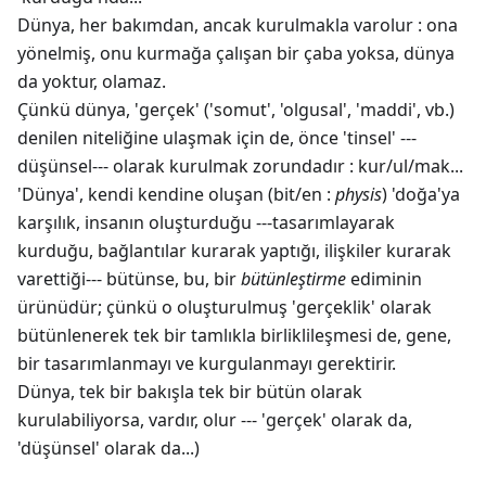
Dünya, her bakımdan, ancak kurulmakla varolur : ona
yönelmiş, onu kurmağa çalışan bir çaba yoksa, dünya
da yoktur, olamaz.
Çünkü dünya, 'gerçek' ('somut', 'olgusal', 'maddi', vb.)
denilen niteliğine ulaşmak için de, önce 'tinsel' ---
düşünsel--- olarak kurulmak zorundadır : kur/ul/mak...
'Dünya', kendi kendine oluşan (bit/en :
physis
) 'doğa'ya
karşılık, insanın oluşturduğu ---tasarımlayarak
kurduğu, bağlantılar kurarak yaptığı, ilişkiler kurarak
varettiği--- bütünse, bu, bir
bütünleştirme
ediminin
ürünüdür; çünkü o oluşturulmuş 'gerçeklik' olarak
bütünlenerek tek bir tamlıkla birliklileşmesi de, gene,
bir tasarımlanmayı ve kurgulanmayı gerektirir.
Dünya, tek bir bakışla tek bir bütün olarak
kurulabiliyorsa, vardır, olur --- 'gerçek' olarak da,
'düşünsel' olarak da...)