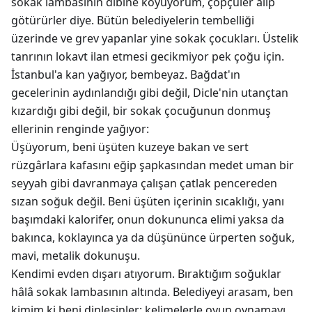
sokak lambasının dibine koyuyorum, çöpçüler alıp
götürürler diye. Bütün belediyelerin tembelliği
üzerinde ve grev yapanlar yine sokak çocukları. Üstelik
tanrının lokavt ilan etmesi gecikmiyor pek çoğu için.
İstanbul'a kan yağıyor, bembeyaz. Bağdat'ın
gecelerinin aydınlandığı gibi değil, Dicle'nin utançtan
kızardığı gibi değil, bir sokak çocuğunun donmuş
ellerinin renginde yağıyor:
Üşüyorum, beni üşüten kuzeye bakan ve sert
rüzgârlara kafasını eğip şapkasından medet uman bir
seyyah gibi davranmaya çalışan çatlak pencereden
sızan soğuk değil. Beni üşüten içerinin sıcaklığı, yanı
başımdaki kalorifer, onun dokununca elimi yaksa da
bakınca, koklayınca ya da düşününce ürperten soğuk,
mavi, metalik dokunuşu.
Kendimi evden dışarı atıyorum. Bıraktığım soğuklar
hâlâ sokak lambasının altında. Belediyeyi arasam, ben
kimim ki beni dinlesinler: kelimelerle oyun oynamayı