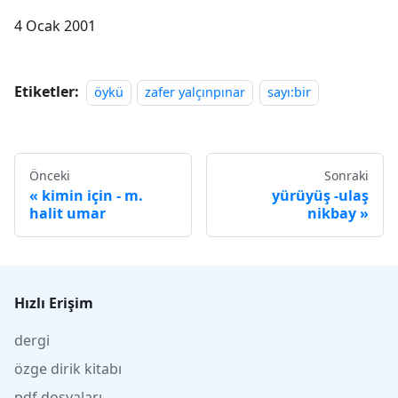
4 Ocak 2001
Etiketler:
öykü
zafer yalçınpınar
sayı:bir
Önceki
Sonraki
kimin için - m.
yürüyüş -ulaş
halit umar
nikbay
Hızlı Erişim
dergi
özge dirik kitabı
pdf dosyaları