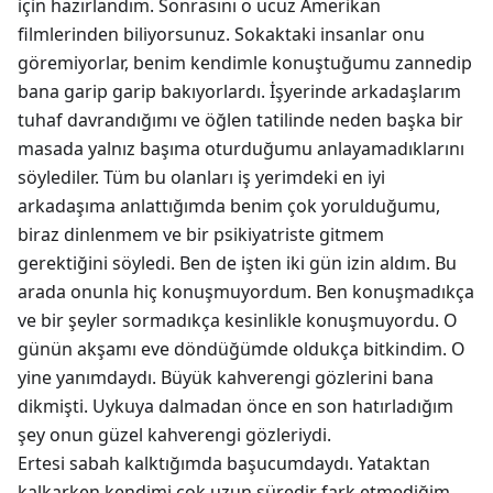
için hazırlandım. Sonrasını o ucuz Amerikan
filmlerinden biliyorsunuz. Sokaktaki insanlar onu
göremiyorlar, benim kendimle konuştuğumu zannedip
bana garip garip bakıyorlardı. İşyerinde arkadaşlarım
tuhaf davrandığımı ve öğlen tatilinde neden başka bir
masada yalnız başıma oturduğumu anlayamadıklarını
söylediler. Tüm bu olanları iş yerimdeki en iyi
arkadaşıma anlattığımda benim çok yorulduğumu,
biraz dinlenmem ve bir psikiyatriste gitmem
gerektiğini söyledi. Ben de işten iki gün izin aldım. Bu
arada onunla hiç konuşmuyordum. Ben konuşmadıkça
ve bir şeyler sormadıkça kesinlikle konuşmuyordu. O
günün akşamı eve döndüğümde oldukça bitkindim. O
yine yanımdaydı. Büyük kahverengi gözlerini bana
dikmişti. Uykuya dalmadan önce en son hatırladığım
şey onun güzel kahverengi gözleriydi.
Ertesi sabah kalktığımda başucumdaydı. Yataktan
kalkarken kendimi çok uzun süredir fark etmediğim