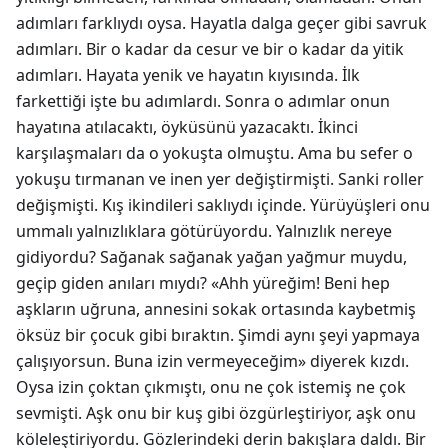
adımları farklıydı oysa. Hayatla dalga geçer gibi savruk
adımları. Bir o kadar da cesur ve bir o kadar da yitik
adımları. Hayata yenik ve hayatın kıyısında. İlk
farkettiği işte bu adımlardı. Sonra o adımlar onun
hayatına atılacaktı, öyküsünü yazacaktı. İkinci
karşılaşmaları da o yokuşta olmuştu. Ama bu sefer o
yokuşu tırmanan ve inen yer değiştirmişti. Sanki roller
değişmişti. Kış ikindileri saklıydı içinde. Yürüyüşleri onu
ummalı yalnızlıklara götürüyordu. Yalnızlık nereye
gidiyordu? Sağanak sağanak yağan yağmur muydu,
geçip giden anıları mıydı? «Ahh yüreğim! Beni hep
aşkların uğruna, annesini sokak ortasında kaybetmiş
öksüz bir çocuk gibi bıraktın. Şimdi aynı şeyi yapmaya
çalışıyorsun. Buna izin vermeyeceğim» diyerek kızdı.
Oysa izin çoktan çıkmıştı, onu ne çok istemiş ne çok
sevmişti. Aşk onu bir kuş gibi özgürleştiriyor, aşk onu
köleleştiriyordu. Gözlerindeki derin bakışlara daldı. Bir