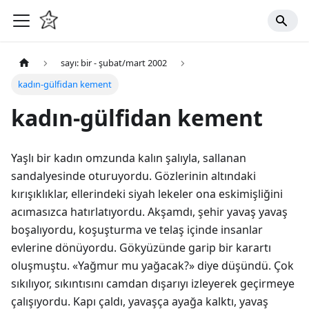
sayı: bir - şubat/mart 2002
kadın-gülfidan kement
kadın-gülfidan kement
Yaşlı bir kadın omzunda kalın şalıyla, sallanan
sandalyesinde oturuyordu. Gözlerinin altındaki
kırışıklıklar, ellerindeki siyah lekeler ona eskimişliğini
acımasızca hatırlatıyordu. Akşamdı, şehir yavaş yavaş
boşalıyordu, koşuşturma ve telaş içinde insanlar
evlerine dönüyordu. Gökyüzünde garip bir karartı
oluşmuştu. «Yağmur mu yağacak?» diye düşündü. Çok
sıkılıyor, sıkıntısını camdan dışarıyı izleyerek geçirmeye
çalışıyordu. Kapı çaldı, yavaşça ayağa kalktı, yavaş