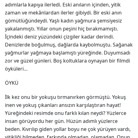
adımlarla kapıya ilerledi. Eski anıların içinden, yitik
zaman ve mekânlardan ilerler gibiydi. Bir eski anın
gömütlüğündeydi. Yaşlı kadın yağmura şemsiyesiz
yakalanmıştı. Yıllar onun peşini hiç bırakmamıştı.
İçindeki deniz yüzündeki çizgiler kadar derindi.
Denizlerde boğulmuş, dağlarda kaybolmuştu. Sağanak
yağmurlar yağmaya başlamıştı yüreğinde. Duyumsadı
zor ve güzel günleri. Boş koltuklara oynayan bir filmdi
öyküleri…
ÖYKÜ
İlk kez onu bir yokuşu tırmanırken görmüştü. Yokuş
inen ve yokuş çıkanları ansızın karşılaştıran hayat!
Yüreğindeki resimde onu farklı kılan neydi? Yüzlerce
insan görüyordu her gün. Hüzün adımlı yüzlerce
beden. Kıvrılıp giden yollar boyu ne çok yürüyen vardı,
yitikliği bilmeden, farkında olmadan, olamadan. Onun