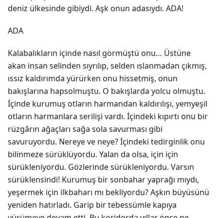
deniz ülkesinde gibiydi. Aşk onun adasıydı. ADA!
ADA
Kalabalıkların içinde nasıl görmüştü onu… Üstüne
akan insan selinden sıyrılıp, selden ıslanmadan çıkmış,
ıssız kaldırımda yürürken onu hissetmiş, onun
bakışlarına hapsolmuştu. O bakışlarda yolcu olmuştu.
İçinde kurumuş otların harmandan kaldırılışı, yemyeşil
otların harmanlara serilişi vardı. İçindeki kıpırtı onu bir
rüzgârın ağaçları sağa sola savurması gibi
savuruyordu. Nereye ve neye? İçindeki tedirginlik onu
bilinmeze sürüklüyordu. Yalan da olsa, için için
sürükleniyordu. Gözlerinde sürükleniyordu. Varsın
sürüklensindi! Kurumuş bir sonbahar yaprağı mıydı,
yeşermek için ilkbaharı mı bekliyordu? Aşkın büyüsünü
yeniden hatırladı. Garip bir tebessümle kapıya
yürümeye devam etti. Bu koridorda yıllar önce ne