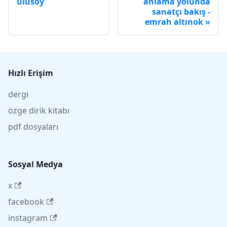
ulusoy
anlama yolunda
sanatçı bakış -
emrah altınok
Hızlı Erişim
dergi
özge dirik kitabı
pdf dosyaları
Sosyal Medya
x
facebook
instagram