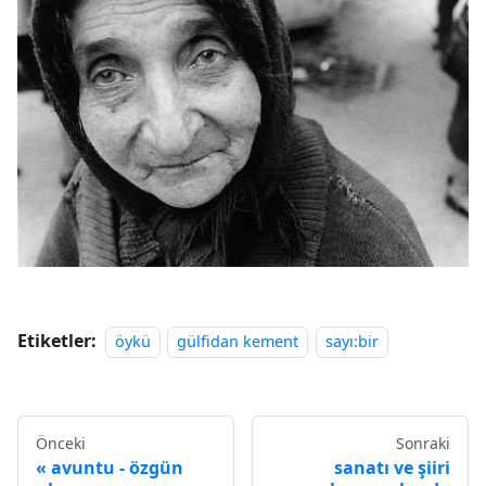
Etiketler:
öykü
gülfidan kement
sayı:bir
Önceki
Sonraki
avuntu - özgün
sanatı ve şiiri