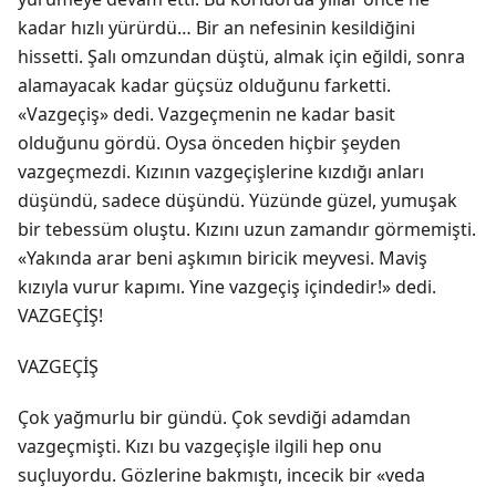
kadar hızlı yürürdü… Bir an nefesinin kesildiğini
hissetti. Şalı omzundan düştü, almak için eğildi, sonra
alamayacak kadar güçsüz olduğunu farketti.
«Vazgeçiş» dedi. Vazgeçmenin ne kadar basit
olduğunu gördü. Oysa önceden hiçbir şeyden
vazgeçmezdi. Kızının vazgeçişlerine kızdığı anları
düşündü, sadece düşündü. Yüzünde güzel, yumuşak
bir tebessüm oluştu. Kızını uzun zamandır görmemişti.
«Yakında arar beni aşkımın biricik meyvesi. Maviş
kızıyla vurur kapımı. Yine vazgeçiş içindedir!» dedi.
VAZGEÇİŞ!
VAZGEÇİŞ
Çok yağmurlu bir gündü. Çok sevdiği adamdan
vazgeçmişti. Kızı bu vazgeçişle ilgili hep onu
suçluyordu. Gözlerine bakmıştı, incecik bir «veda