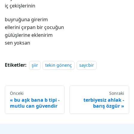
iç çekişlerinin
buyruğuna girerim
ellerini çırpan bir çocuğun
gülüşlerine eklenirim
sen yoksan
Etiketler:
şiir
tekin gönenç
sayı:bir
Önceki
Sonraki
bu aşk bana b tipi -
terbiyesiz ahlak -
mutlu can güvendir
barış özgür