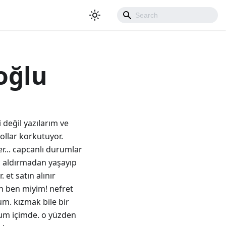
oğlu
i değil yazılarım ve
kollar korkutuyor.
r... capcanlı durumlar
ç aldırmadan yaşayıp
. et satın alınır
an ben miyim! nefret
um. kızmak bile bir
orum içimde. o yüzden