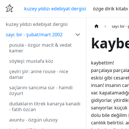
kuzey yıldızı edebiyat dergisi
özge dirik kitabı
kuzey yıldızı edebiyat dergisi
sayı: bir 
sayı: bir - şubat/mart 2002
kaybe
pusula - özgür macit & vedat
kamer
söyleşi: mustafa köz
kaybettim!
parçalaya parçalay
çeviri şiir: anne rouse - nice
damar
eskisi gibi cesar
insan! insanın ca
saçlarını sancıma sür - hamdi
var. kapatamadığı
özyurt
gidiyorlar. yitirdi
dudakların titrek kanarya kanadı
sanıyorlar. küçük 
- fatih özcan
dolu bile değilim 
avuntu - özgün ulusoy
canlılık belirtis