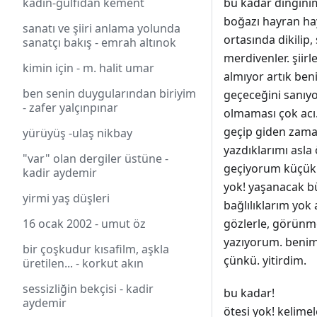
kadın-gülfidan kement
bu kadar dinginim
boğazı hayran hay
sanatı ve şiiri anlama yolunda
ortasında dikilip
sanatçı bakış - emrah altınok
merdivenler. şiir
kimin için - m. halit umar
almıyor artık ben
ben senin duygularından biriyim
geçeceğini sanıyo
- zafer yalçınpınar
olmaması çok acı. 
geçip giden zaman 
yürüyüş -ulaş nikbay
yazdıklarımı asla
"var" olan dergiler üstüne -
geçiyorum küçük 
kadir aydemir
yok! yaşanacak bü
yirmi yaş düşleri
bağlılıklarım yo
16 ocak 2002 - umut öz
gözlerle, görünme
yazıyorum. benim
bir çoşkudur kısafilm, aşkla
çünkü. yitirdim.
üretilen... - korkut akın
sessizliğin bekçisi - kadir
bu kadar!
aydemir
ötesi yok! kelimele