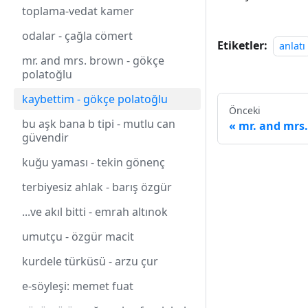
toplama-vedat kamer
odalar - çağla cömert
Etiketler:
anlatı
mr. and mrs. brown - gökçe
polatoğlu
kaybettim - gökçe polatoğlu
Önceki
bu aşk bana b tipi - mutlu can
mr. and mrs.
güvendir
kuğu yaması - tekin gönenç
terbiyesiz ahlak - barış özgür
...ve akıl bitti - emrah altınok
umutçu - özgür macit
kurdele türküsü - arzu çur
e-söyleşi: memet fuat