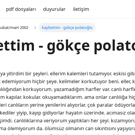
pdf dosyaları
duyurular
iletişim
- şubat/mart 2002
kaybettim - gökçe polatoğlu
ttim - gökçe polat
a yitirdim bir şeyleri. ellerim kalemleri tutamıyor. eskisi gib
et edemiyorum hiçbir şeye. kelimeler korkutuyor beni. eller, 
nlılığından korkuyorum. yazamadığım harfler var. canlı harfle
m kapılar. kokular. okuyamadıklarım. ama onlar canlılığa hi
kleri canlıların yerine yenilerini alıyorlar. çok paralar ödüyorlar
kediler yiyip, kayıp gidiyorlar hayatın üzerinde. acımasız ol
şimdi. canlılıklarına veriyorum yaptıkları her şeyi. kızamıyor
i. ama ölemiyorum da. ölümsüz olmanın can sıkıntısını yaşıy