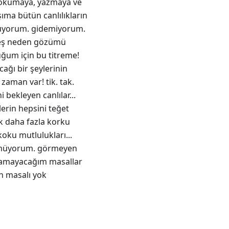
. okumaya, yazmaya ve
ıma bütün canlılıkların
rmuyorum. gidemiyorum.
üneş neden gözümü
uğum için bu titreme!
ağı bir şeylerinin
zaman var! tik. tak.
 bekleyen canlılar...
erin hepsini teğet
k daha fazla korku
oku mutlulukları...
görmüyorum. görmeyen
olamayacağım masallar
n masalı yok