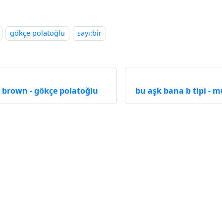
gökçe polatoğlu
sayı:bir
 brown - gökçe polatoğlu
bu aşk bana b tipi - 