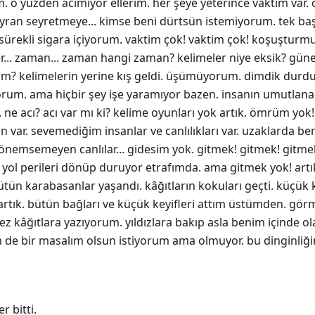
. o yüzden acımıyor ellerim. her şeye yeterince vaktim var
ran seyretmeye... kimse beni dürtsün istemiyorum. tek baş
, sürekli sigara içiyorum. vaktim çok! vaktim çok! koşuştu
ler... zaman... zaman hangi zaman? kelimeler niye eksik? g
im? kelimelerin yerine kış geldi. üşümüyorum. dimdik durd
rum. ama hiçbir şey işe yaramıyor bazen. insanın umutlanac
ne acı? acı var mı ki? kelime oyunları yok artık. ömrüm yok! 
var. sevemediğim insanlar ve canlılıkları var. uzaklarda beni
 önemsemeyen canlılar... gidesim yok. gitmek! gitmek! gitmel
yol perileri dönüp duruyor etrafımda. ama gitmek yok! artı
tün karabasanlar yaşandı. kâğıtların kokuları geçti. küçük k
k artık. bütün bağları ve küçük keyifleri attım üstümden. 
z kâğıtlara yazıyorum. yıldızlara bakıp asla benim içinde 
 de bir masalım olsun istiyorum ama olmuyor. bu dinginliği
r bitti.