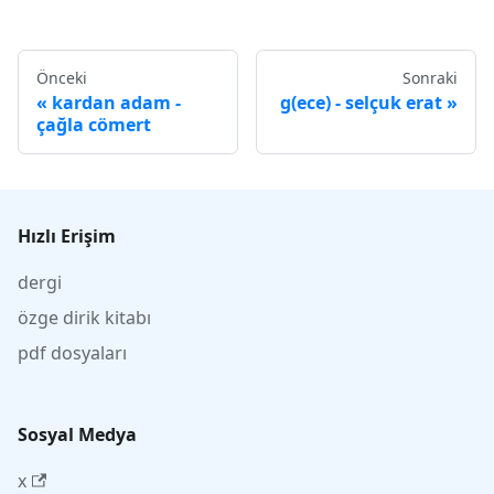
Önceki
Sonraki
kardan adam -
g(ece) - selçuk erat
çağla cömert
Hızlı Erişim
dergi
özge dirik kitabı
pdf dosyaları
Sosyal Medya
x