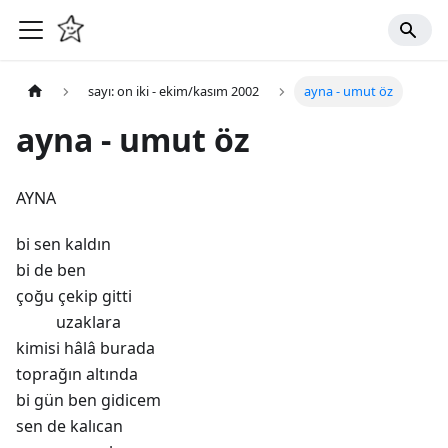
sayı: on iki - ekim/kasım 2002
ayna - umut öz
ayna - umut öz
AYNA
bi sen kaldın
bi de ben
çoğu çekip gitti
uzaklara
kimisi hâlâ burada
toprağın altında
bi gün ben gidicem
sen de kalıcan