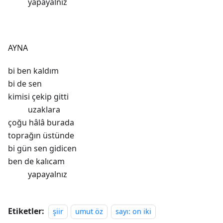
yapayalnız
AYNA
bi ben kaldım
bi de sen
kimisi çekip gitti
uzaklara
çoğu hâlâ burada
toprağın üstünde
bi gün sen gidicen
ben de kalıcam
yapayalnız
Etiketler:
şiir
umut öz
sayı: on iki