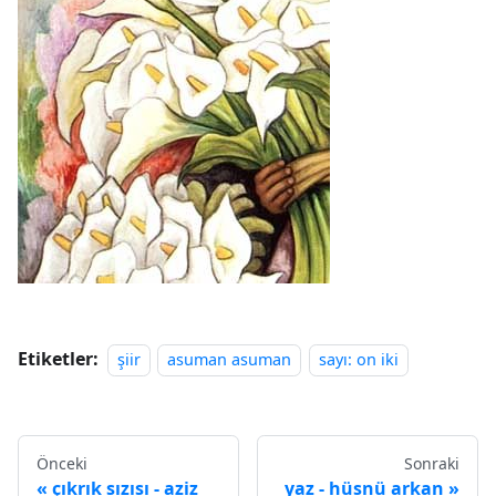
Etiketler:
şiir
asuman asuman
sayı: on iki
Önceki
Sonraki
çıkrık sızısı - aziz
yaz - hüsnü arkan