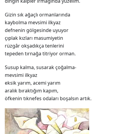
dingin kalpler ırmağında yüzelim.
Gizin sık ağaçlı ormanlarında
kaybolma mevsimi ilkyaz
defnenin gölgesinde uyuyor
çıplak kızları masumiyetin
rüzgâr okşadıkça tenlerini
tepeden tırnağa titriyor orman.
Susup kalma, susarak çoğalma-
mevsimi ilkyaz
eksik yarım, acemi yarım
aralık bıraktığım kapım,
öfkenin tıknefes odaları boşalsın artık.