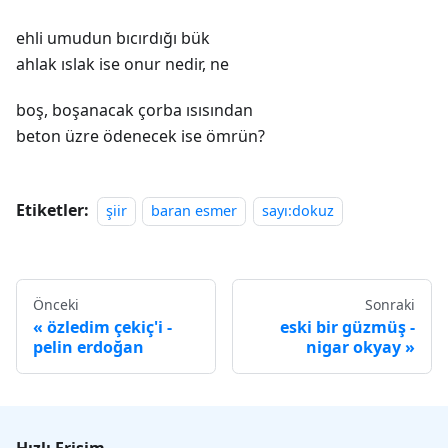
ehli umudun bıcırdığı bük
ahlak ıslak ise onur nedir, ne
boş, boşanacak çorba ısısından
beton üzre ödenecek ise ömrün?
Etiketler:
şiir
baran esmer
sayı:dokuz
Önceki
Sonraki
özledim çekiç'i -
eski bir güzmüş -
pelin erdoğan
nigar okyay