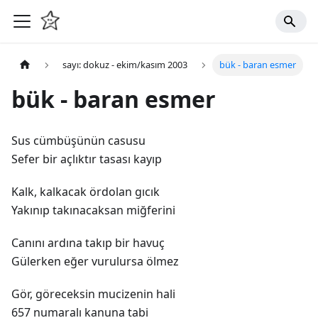
sayı: dokuz - ekim/kasım 2003
bük - baran esmer
bük - baran esmer
Sus cümbüşünün casusu
Sefer bir açlıktır tasası kayıp
Kalk, kalkacak ördolan gıcık
Yakınıp takınacaksan miğferini
Canını ardına takıp bir havuç
Gülerken eğer vurulursa ölmez
Gör, göreceksin mucizenin hali
657 numaralı kanuna tabi