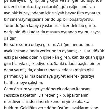
pencereye bir girip, bir çıkıyor ve her geri dönüşünde
düzenli olarak ortaya çıkardığı gün ışığını andıran
aydınlık küreyi odanın içine siyah beyaz film oynatan
bir sinemaymışçasına bir dolup, bir boşaltıyordu.
Tutunduğum kapıya yaslanarak içerideki bu garip,
garip olduğu kadar da masum oynanan oyunu seyre
daldım.
Bir süre sonra odaya girdim. Attığım her adımda,
ayaklarımın altında yerlerinden oynamış, cilaları dökük
eski parkeler, odanın içine kâh giren, kâh da çıkan ışığa
gıcırtılarıyla eşlik ediyordu. Sanki odada başka birileri
daha varmış da, onları rahatsız edecekmişim gibi
parmak uçlarıma basmaya gayret ederek gıcırtıyı
hafifletmeye çalıştım.
Camı örttüm ve geriye dönerek odanın kapısını
sessizce kapattım. Daireden çıkıp, apartmanın
merdivenlerinden inerek kendimi yine sokakta
buldum. Geldiğim yere dönmüştüm, ayaklarım yine