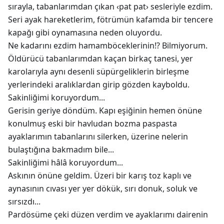
sırayla, tabanlarımdan çıkan ‹pat pat› sesleriyle ezdim.
Seri ayak hareketlerim, fötrümün kafamda bir tencere
kapağı gibi oynamasına neden oluyordu.
Ne kadarını ezdim hamamböceklerinin!? Bilmiyorum.
Öldürücü tabanlarımdan kaçan birkaç tanesi, yer
karolarıyla aynı desenli süpürgeliklerin birleşme
yerlerindeki aralıklardan girip gözden kayboldu.
Sakinliğimi koruyordum...
Gerisin geriye döndüm. Kapı eşiğinin hemen önüne
konulmuş eski bir havludan bozma paspasta
ayaklarımın tabanlarını silerken, üzerine nelerin
bulaştığına bakmadım bile...
Sakinliğimi hâlâ koruyordum...
Askının önüne geldim. Üzeri bir karış toz kaplı ve
aynasının cıvası yer yer dökük, sırı donuk, soluk ve
sırsızdı...
Pardösüme çeki düzen verdim ve ayaklarımı dairenin