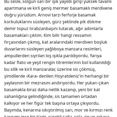
Bu sesle, solgun sarı bir ışık yayıldı girişi yüksek tavanlı
apartmana ve kirli geniş mermer basamaklı merdivene
doğru yürüdüm. Arnovi tarzı ferforje basamak
korkuluklarını süsleyen, gürz şeklinde pik dökme
demir topuz tırabzanbaşını tutarak, ağır adımlarla
basamakları çıktım. Kim bilir hangi ressamın
fırçasından çıkmış, kat aralarındaki merdiven boşluk
duvarlarını süsleyen yağlıboya manzara resimleri,
ampullerden sıyrılan loş ışıkla parıldıyordu. Yarıya
kadar flato ve yeşil rengin titremlerinin bol kullanıldığı
bu silik ve kirli manzaralar, üzerine sis çökmüş,
şimdilerde ‹Kara› denilen Hoyratdeniz'in herhangi bir
yaylasının bir mezrasını andırıyordu. Her yukarı çıkan
basamakla biraz daha netlik kazanıp, yeni bir kat
sahanlığına gelindiğinde, sis tamamen ortadan
kalkıyor ve her figür tek başına ortaya çıkıyordu.
Başımda, kenarına sıkıştırılmış sarı, mor ve kırmızı renk
karışımı ince bir tüyle, sürekli sağa, sola, ön ve arkaya