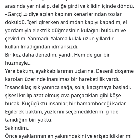
arasında yerini alıp, deliğe girdi ve kilidin içinde döndü.
«Garçç!..» diye açılan kapının kenarlarından tozlar
döküldü. İçeri girerken ardımdan kapıyı kapadım, el
yordamıyla elektrik düğmesinin kulağını buldum ve
çevirdim. Yanmadı. Yalama kulak uzun yıllardır
kullanılmadığından idmansızdı.
Bir kez daha denedim, yandı. Hem de gür bir
huzmeyle...
Yere baktım, ayakkabılarımın uçlarına. Desenli döşeme
karoları üzerinde inanılmaz bir hareketlilik vardı.
İnsancıklar, ışık yanınca sağa, sola, kaçışmaya başladı,
şişesi kırılıp azat olmuş cıva parçacıkları gibi köşe
bucak. Küçüçüktü insanlar, bir hamamböceği kadar.
Eğilerek baktım, yüzlerini seçemediklerim içinde
tanıdığım biri yoktu.
Sakindim...
Önce ayaklarımın en yakınındakini ve erişebildiklerimi