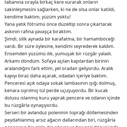
tabanına sırayla birkaç kere vurarak onların
sakinleşmesini sağlarken, ki ne de olsa onlar katildi,
kendime baktım, yüzüm yoktu!
Yana yatık fötrümü önce düzeltip sonra çıkartarak
askının rafına yavaşça bıraktım.
Şimdi, silik aynada bir karafatma, bir hamamböceği
vardı. Bir süre öylesine, kendimi seyrederek kaldım.
Ensemden yüzümü ılık, yumuşak bir rüzgâr yaladı.
Arkamı döndüm. Sofaya açılan kapılardan birinin
aralandığını fark ettim, yel oradan geliyordu. Aralık
kapıyı biraz daha açarak, odadan içeriye baktım.
Penceresi açık odaya sokak lambasının ışığı dolmuş,
kenara sıyrılmış tül perde uçuşuyordu. Bir kucak
dolusu ıslanmış kuru yaprak pencere ve odanın içinde
bu rüzgârla oynaşıyordu.
Serseri bir avlanduz poleninin toprağı döllemesinden
peydahlanmış arsız ağacın dallarından biri, rüzgârla