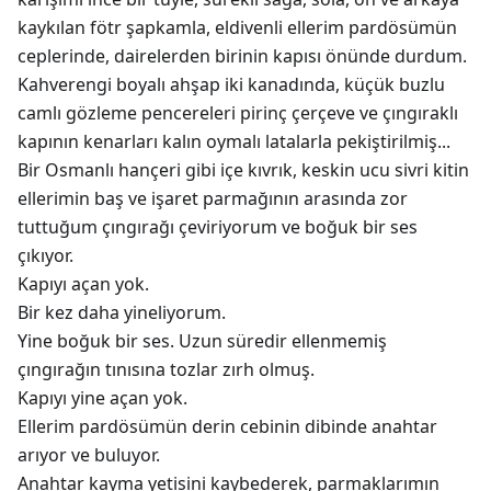
kaykılan fötr şapkamla, eldivenli ellerim pardösümün
ceplerinde, dairelerden birinin kapısı önünde durdum.
Kahverengi boyalı ahşap iki kanadında, küçük buzlu
camlı gözleme pencereleri pirinç çerçeve ve çıngıraklı
kapının kenarları kalın oymalı latalarla pekiştirilmiş...
Bir Osmanlı hançeri gibi içe kıvrık, keskin ucu sivri kitin
ellerimin baş ve işaret parmağının arasında zor
tuttuğum çıngırağı çeviriyorum ve boğuk bir ses
çıkıyor.
Kapıyı açan yok.
Bir kez daha yineliyorum.
Yine boğuk bir ses. Uzun süredir ellenmemiş
çıngırağın tınısına tozlar zırh olmuş.
Kapıyı yine açan yok.
Ellerim pardösümün derin cebinin dibinde anahtar
arıyor ve buluyor.
Anahtar kayma yetisini kaybederek, parmaklarımın