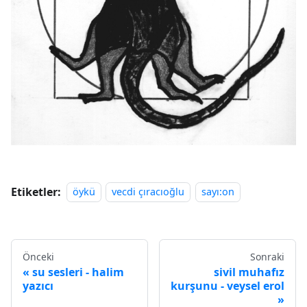
Etiketler:
öykü
vecdi çıracıoğlu
sayı:on
Önceki
Sonraki
su sesleri - halim
sivil muhafız
yazıcı
kurşunu - veysel erol