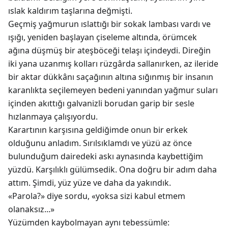
ıslak kaldırım taşlarına değmişti.
Geçmiş yağmurun ıslattığı bir sokak lambası vardı ve
ışığı, yeniden başlayan çiseleme altında, örümcek
ağına düşmüş bir ateşböceği telaşı içindeydi. Direğin
iki yana uzanmış kolları rüzgârda sallanırken, az ileride
bir aktar dükkânı saçağının altına sığınmış bir insanın
karanlıkta seçilemeyen bedeni yanından yağmur suları
içinden akıttığı galvanizli borudan garip bir sesle
hızlanmaya çalışıyordu.
Karartının karşısına geldiğimde onun bir erkek
olduğunu anladım. Sırılsıklamdı ve yüzü az önce
bulunduğum dairedeki askı aynasında kaybettiğim
yüzdü. Karşılıklı gülümsedik. Ona doğru bir adım daha
attım. Şimdi, yüz yüze ve daha da yakındık.
«Parola?» diye sordu, «yoksa sizi kabul etmem
olanaksız...»
Yüzümden kaybolmayan aynı tebessümle: