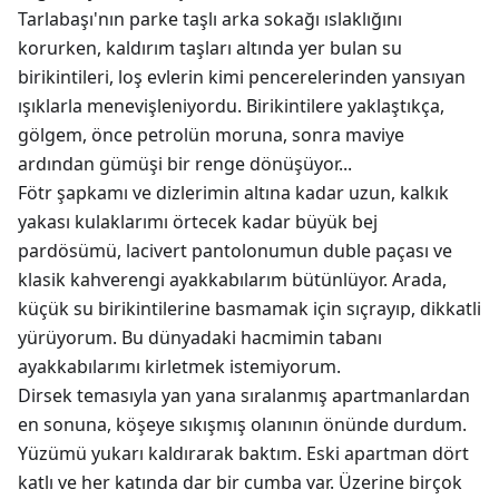
Tarlabaşı'nın parke taşlı arka sokağı ıslaklığını
korurken, kaldırım taşları altında yer bulan su
birikintileri, loş evlerin kimi pencerelerinden yansıyan
ışıklarla menevişleniyordu. Birikintilere yaklaştıkça,
gölgem, önce petrolün moruna, sonra maviye
ardından gümüşi bir renge dönüşüyor...
Fötr şapkamı ve dizlerimin altına kadar uzun, kalkık
yakası kulaklarımı örtecek kadar büyük bej
pardösümü, lacivert pantolonumun duble paçası ve
klasik kahverengi ayakkabılarım bütünlüyor. Arada,
küçük su birikintilerine basmamak için sıçrayıp, dikkatli
yürüyorum. Bu dünyadaki hacmimin tabanı
ayakkabılarımı kirletmek istemiyorum.
Dirsek temasıyla yan yana sıralanmış apartmanlardan
en sonuna, köşeye sıkışmış olanının önünde durdum.
Yüzümü yukarı kaldırarak baktım. Eski apartman dört
katlı ve her katında dar bir cumba var. Üzerine birçok