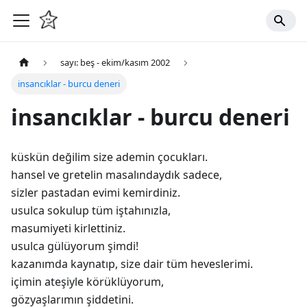
sayı: beş - ekim/kasım 2002
insancıklar - burcu deneri
insancıklar - burcu deneri
küskün değilim size ademin çocukları.
hansel ve gretelin masalındaydık sadece,
sizler pastadan evimi kemirdiniz.
usulca sokulup tüm iştahınızla,
masumiyeti kirlettiniz.
usulca gülüyorum şimdi!
kazanımda kaynatıp, size dair tüm heveslerimi.
içimin ateşiyle körüklüyorum,
gözyaşlarımın şiddetini.