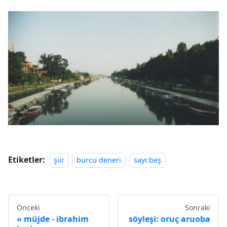
Etiketler:
şiir
burcu deneri
sayı:beş
Önceki
Sonraki
müjde - ibrahim
söyleşi: oruç aruoba